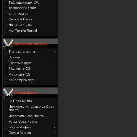
Таблица наших CW
Тренировки Клана
Устав Клана
Сервера Клана
Новости Клана
Мы Против Читов!
Про Counter-Strike 1.6
Тактика на картах
Оружие
Советы в игре
Распрыг в CS
Матрица в CS
Как создать лого?
La Cosa Nostra
La Cosa Nostra
Немножко истории о La Cosa
Nostra
Иерархия Cosa Nostra
Устав Cosa Nostra
Боссы Мафии
Семьи Мафии