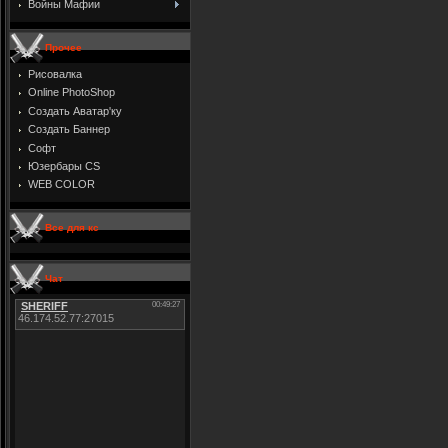
Войны Мафии
Прочее
Рисовалка
Online PhotoShop
Создать Аватар'ку
Создать Баннер
Софт
Юзербары CS
WEB COLOR
Все для кс
Чат