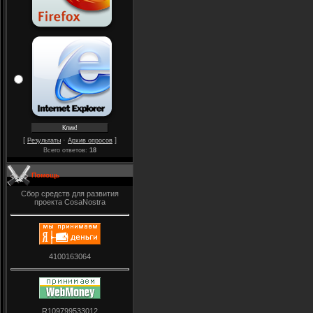
[
·
]
Результаты
Архив опросов
Всего ответов:
18
Помощь
Сбор средств для развития
проекта CosaNostra
4100163064
R109799533012