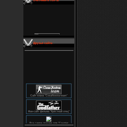
Счетчики и TOP'ы
Друзья сайта
Сайт клана "CosaNostra-team"
Фан-сайт фильма "Крёстный отец"
Все самое лучшее для "Counter
Strike"