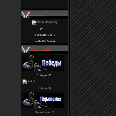
Мониторинг
ip: .......
Заказать место
Сервера Клана
Статистика CW
Победы (11)
Ничьи (0)
Поражения (2)