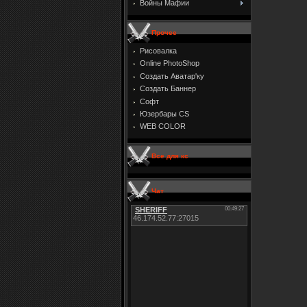
Войны Мафии
Прочее
Рисовалка
Online PhotoShop
Создать Аватар'ку
Создать Баннер
Софт
Юзербары CS
WEB COLOR
Все для кс
Чат