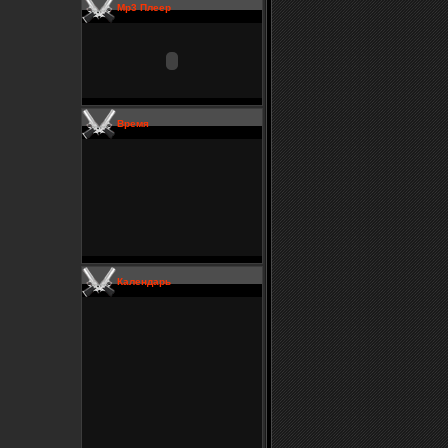
Mp3 Плеер
Время
Календарь