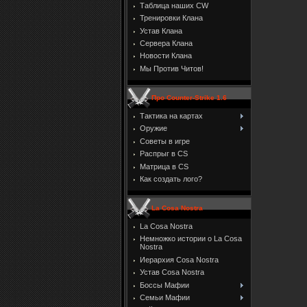
Таблица наших CW
Тренировки Клана
Устав Клана
Сервера Клана
Новости Клана
Мы Против Читов!
Про Counter-Strike 1.6
Тактика на картах
Оружие
Советы в игре
Распрыг в CS
Матрица в CS
Как создать лого?
La Cosa Nostra
La Cosa Nostra
Немножко истории о La Cosa
Nostra
Иерархия Cosa Nostra
Устав Cosa Nostra
Боссы Мафии
Семьи Мафии