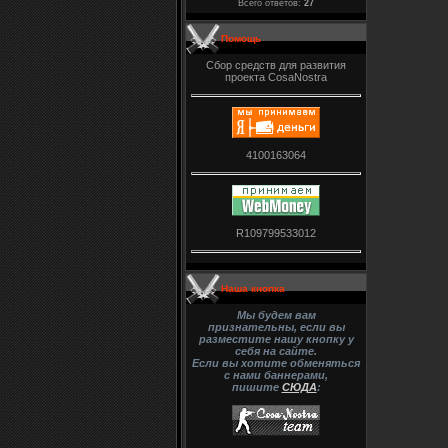
Всего ответов:
27
Помощь
Сбор средств для развития
проекта CosaNostra
4100163064
R109799533012
Наша кнопка
Мы будем вам
признательны, если вы
разместите нашу кнопку у
себя на сайте.
Если вы хотите обменяться
с нами баннерами,
пишите
СЮДА
: