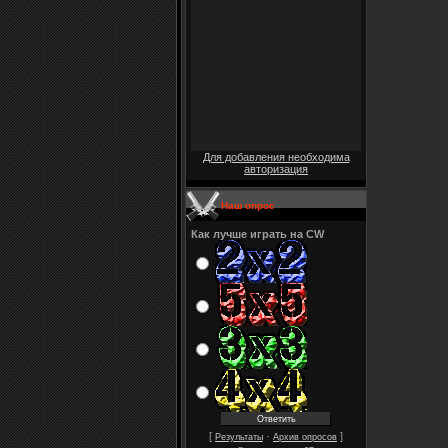
Для добавления необходима
авторизация
Наш опрос
Как лучше играть на CW
[
·
]
Результаты
Архив опросов