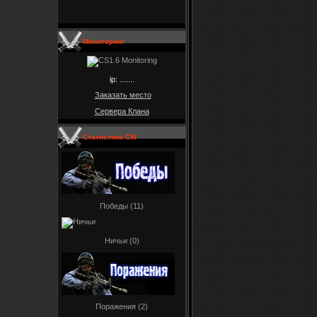
Мониторинг
ip: .......
Заказать место
Сервера Клана
Статистика CW
Победы (11)
Ничьи (0)
Поражения (2)