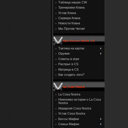
Таблица наших CW
Тренировки Клана
Устав Клана
Сервера Клана
Новости Клана
Мы Против Читов!
Про Counter-Strike 1.6
Тактика на картах
Оружие
Советы в игре
Распрыг в CS
Матрица в CS
Как создать лого?
La Cosa Nostra
La Cosa Nostra
Немножко истории о La Cosa
Nostra
Иерархия Cosa Nostra
Устав Cosa Nostra
Боссы Мафии
Семьи Мафии