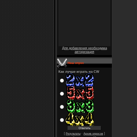
Для добавления необходима
авторизация
Наш опрос
Как лучше играть на CW
[
·
]
Результаты
Архив опросов