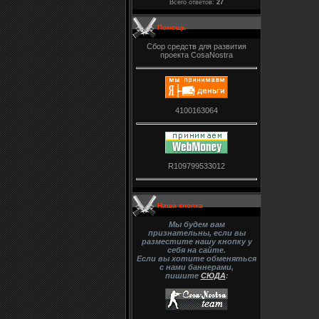
Всего ответов:
27
Помощь
Сбор средств для развития
проекта CosaNostra
4100163064
R109799533012
Наша кнопка
Мы будем вам
признательны, если вы
разместите нашу кнопку у
себя на сайте.
Если вы хотите обменяться
с нами баннерами,
пишите
СЮДА
: