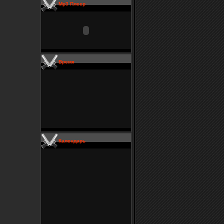
Mp3 Плеер
Время
Календарь