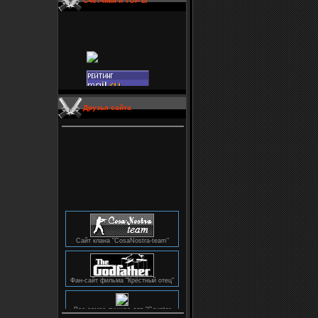
Счетчики и TOP'ы
Друзья сайта
Сайт клана "CosaNostra-team"
Фан-сайт фильма "Крёстный отец"
Все самое лучшее для "Counter
Strike"