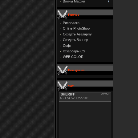
Войны Мафии
Прочее
Рисовалка
Online PhotoShop
Создать Аватар'ку
Создать Баннер
Софт
Юзербары CS
WEB COLOR
Все для кс
Чат