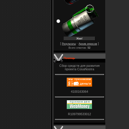
[
·
]
Результаты
Архив опросов
Всего ответов:
52
Помощь
Сбор средств для развития
проекта CosaNostra
4100163064
R109799533012