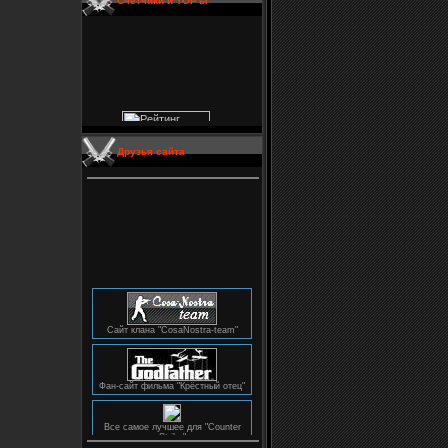
Счетчики и TOP'ы
Друзья сайта
Сайт клана "CosaNostra-team"
Фан-сайт фильма "Крёстный отец"
Все самое лучшее для "Counter
Strike"