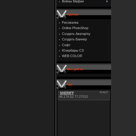
Войны Мафии
Прочее
Рисовалка
Online PhotoShop
Создать Аватар'ку
Создать Баннер
Софт
Юзербары CS
WEB COLOR
Все для кс
Чат