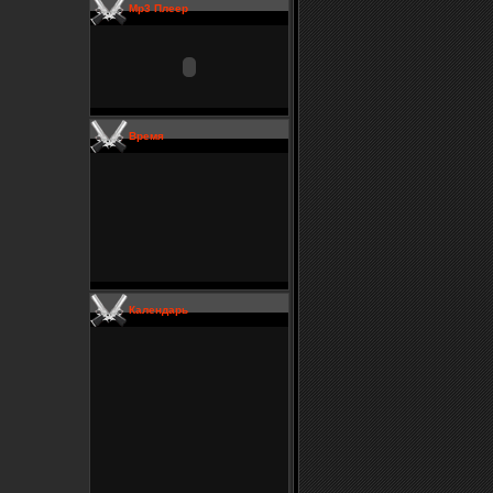
Mp3 Плеер
Время
Календарь