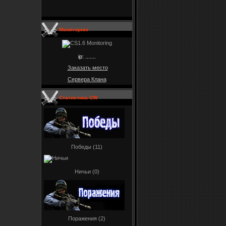
Мониторинг
ip: .......
Заказать место
Сервера Клана
Статистика CW
Победы (11)
Ничьи (0)
Поражения (2)