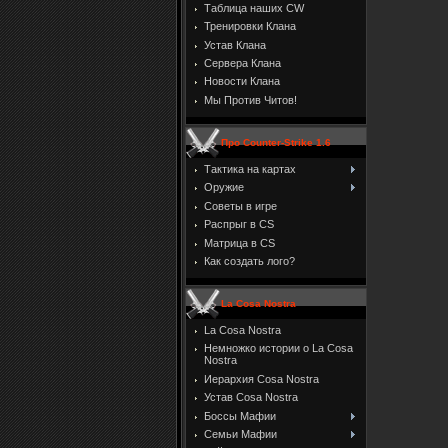
Таблица наших CW
Тренировки Клана
Устав Клана
Сервера Клана
Новости Клана
Мы Против Читов!
Про Counter-Strike 1.6
Тактика на картах
Оружие
Советы в игре
Распрыг в CS
Матрица в CS
Как создать лого?
La Cosa Nostra
La Cosa Nostra
Немножко истории о La Cosa
Nostra
Иерархия Cosa Nostra
Устав Cosa Nostra
Боссы Мафии
Семьи Мафии