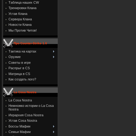
Таблица наших CW
Тренировки Клана
Устав Клана
Сервера Клана
Новости Клана
Мы Против Читов!
Про Counter-Strike 1.6
Тактика на картах
Оружие
Советы в игре
Распрыг в CS
Матрица в CS
Как создать лого?
La Cosa Nostra
La Cosa Nostra
Немножко истории о La Cosa
Nostra
Иерархия Cosa Nostra
Устав Cosa Nostra
Боссы Мафии
Семьи Мафии