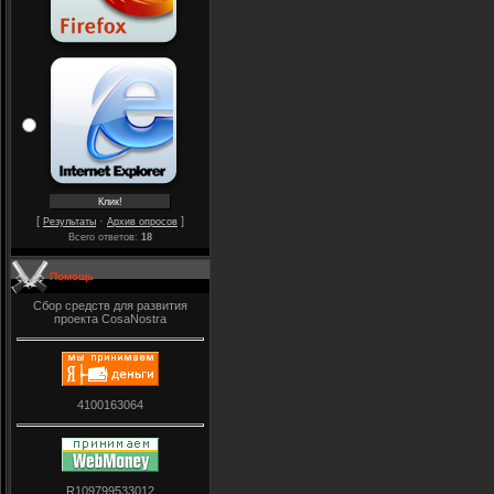
[
·
]
Результаты
Архив опросов
Всего ответов:
18
Помощь
Сбор средств для развития
проекта CosaNostra
4100163064
R109799533012