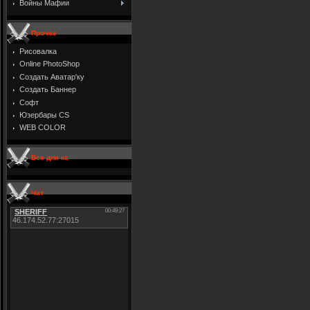
Войны Мафии
Прочее
Рисовалка
Online PhotoShop
Создать Аватар'ку
Создать Баннер
Софт
Юзербары CS
WEB COLOR
Все для кс
Чат