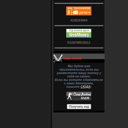
4100163064
R109799533012
Наша кнопка
Мы будем вам
признательны, если вы
разместите нашу кнопку у
себя на сайте.
Если вы хотите обменяться
с нами баннерами,
пишите
СЮДА
: