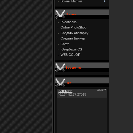
Войны Мафии
Прочее
Рисовалка
Online PhotoShop
Создать Аватар'ку
Создать Баннер
Софт
Юзербары CS
WEB COLOR
Все для кс
Чат