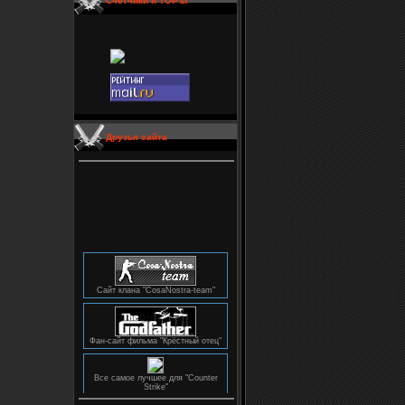
Счетчики и TOP'ы
Друзья сайта
Сайт клана "CosaNostra-team"
Фан-сайт фильма "Крёстный отец"
Все самое лучшее для "Counter
Strike"