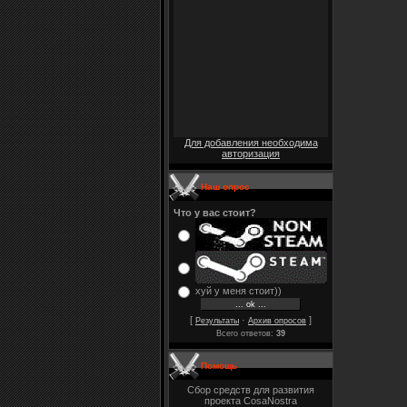
Для добавления необходима
авторизация
Наш опрос
Что у вас стоит?
хуй у меня стоит))
[
·
]
Результаты
Архив опросов
Всего ответов:
39
Помощь
Сбор средств для развития
проекта CosaNostra