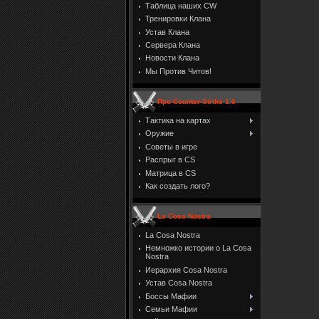
Таблица наших CW
Тренировки Клана
Устав Клана
Сервера Клана
Новости Клана
Мы Против Читов!
Про Counter-Strike 1.6
Тактика на картах
Оружие
Советы в игре
Распрыг в CS
Матрица в CS
Как создать лого?
La Cosa Nostra
La Cosa Nostra
Немножко истории о La Cosa
Nostra
Иерархия Cosa Nostra
Устав Cosa Nostra
Боссы Мафии
Семьи Мафии