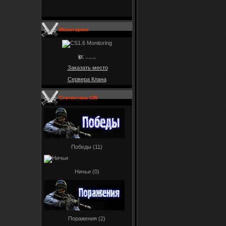
Мониторинг
ip: .......
Заказать место
Сервера Клана
Статистика CW
Победы (11)
Ничьи (0)
Поражения (2)