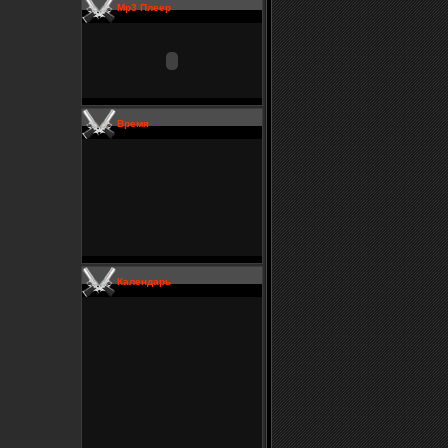
Mp3 Плеер
Время
Календарь