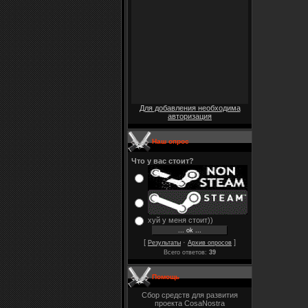
Для добавления необходима
авторизация
Наш опрос
Что у вас стоит?
хуй у меня стоит))
[
·
]
Результаты
Архив опросов
Всего ответов:
39
Помощь
Сбор средств для развития
проекта CosaNostra