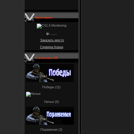
Мониторинг
ip: .......
Заказать место
Сервера Клана
Статистика CW
Победы (11)
Ничьи (0)
Поражения (2)