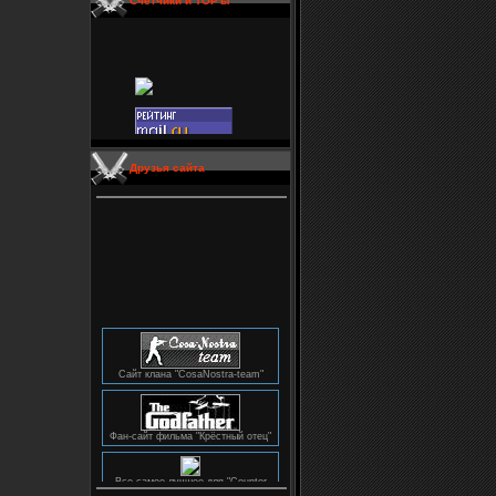
Счетчики и TOP'ы
Друзья сайта
Сайт клана "CosaNostra-team"
Фан-сайт фильма "Крёстный отец"
Все самое лучшее для "Counter
Strike"