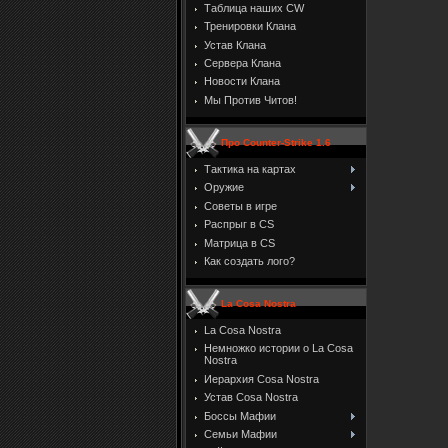
Таблица наших CW
Тренировки Клана
Устав Клана
Сервера Клана
Новости Клана
Мы Против Читов!
Про Counter-Strike 1.6
Тактика на картах
Оружие
Советы в игре
Распрыг в CS
Матрица в CS
Как создать лого?
La Cosa Nostra
La Cosa Nostra
Немножко истории о La Cosa
Nostra
Иерархия Cosa Nostra
Устав Cosa Nostra
Боссы Мафии
Семьи Мафии