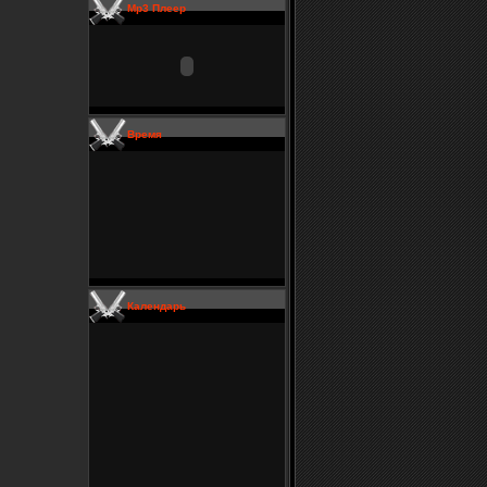
Mp3 Плеер
Время
Календарь