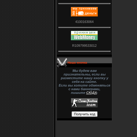
4100163064
R109799533012
Наша кнопка
Мы будем вам
признательны, если вы
разместите нашу кнопку у
себя на сайте.
Если вы хотите обменяться
с нами баннерами,
пишите
СЮДА
: