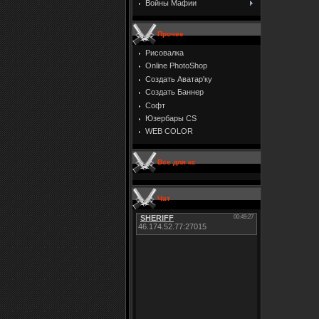
Войны Мафии
Прочее
Рисовалка
Online PhotoShop
Создать Аватар'ку
Создать Баннер
Софт
Юзербары CS
WEB COLOR
Все для кс
Чат